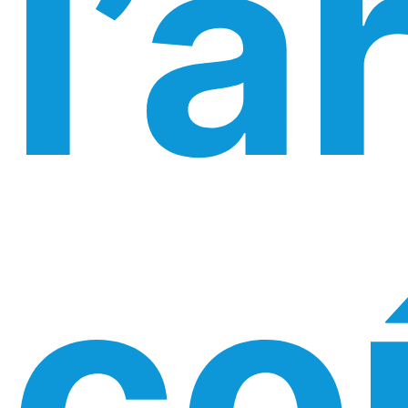
l’a
co