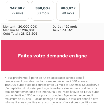
342,98
398,00
480,87
€
€
€
72 mois
60 mois
48 mois
Montant :
20.000,00€
Durée :
120 mois
Mensualité :
234,36€
Taux
:
7.45%*
Coût Total :
28.123,20€
Faites votre demande en ligne
*Taux préférentiel à partir de 7,45% applicable sur nos prêts à
tempérament pour des montants empruntés entre 7.500 euros et
100.000 euros avec des durées entre 24 mois et 120 mois. Sous réserve
d’acceptation du dossier par l’organisme bancaire. Autres conditions : le
taux d’endettement doit être inférieur à 35%, reste à vivre de 1.400 euros
pour un isolé et 1.900 euros pour un couple - Age au terme du crédit
maximum de 60 ans - Pas de fichage à la BNB. Ce taux est donné à titre
informatif et ne constitue en aucun cas une offre – si ces conditions ne