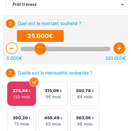
2
Quel est le montant souhaité ? :
25.000€
5 000€
100 000€
3
Quelle est la mensualité souhaitée ?
275,44
315,06
340,78
€
€
€
120 mois
96 mois
84 mois
390,20
459,49
563,56
€
€
€
72 mois
60 mois
48 mois